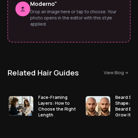
Moderno"
Drop an image here or tap to choose. Your
photo opens in the editor with this style
applied.
Related Hair Guides
View Blog
Face-Framing
Beard Styl
Layers: How to
Shape: Pic
Choose the Right
Beard Bef
Length
Grow It