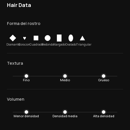
Hair Data
Forma del rostro
♥
Diamante
Corazon
Cuadrado
Redondo
Alargado
Ovalado
Triangular
Textura
Fino
Medio
Grueso
Volumen
Menor densidad
Densidad media
Alta densidad