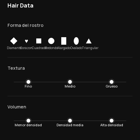
Hair Data
Forma del rostro
♥
Diamante
Corazon
Cuadrado
Redondo
Alargado
Ovalado
Triangular
Textura
Fino
Medio
Grueso
Volumen
Menor densidad
Densidad media
Alta densidad