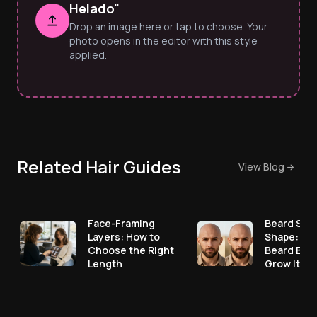
Helado"
Drop an image here or tap to choose. Your
photo opens in the editor with this style
applied.
Related Hair Guides
View Blog
Face-Framing
Beard Styl
Layers: How to
Shape: Pic
Choose the Right
Beard Bef
Length
Grow It