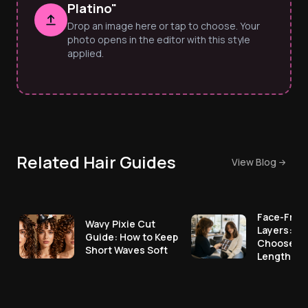
Platino"
Drop an image here or tap to choose. Your
photo opens in the editor with this style
applied.
Related Hair Guides
View Blog
Face-Fram
Wavy Pixie Cut
Layers: Ho
Guide: How to Keep
Choose th
Short Waves Soft
Length