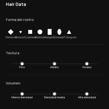
Hair Data
Forma del rostro
♥
Diamante
Corazon
Cuadrado
Redondo
Alargado
Ovalado
Triangular
Textura
Fino
Medio
Grueso
Volumen
Menor densidad
Densidad media
Alta densidad