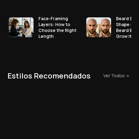
Face-Framing
Beard Styl
Layers: How to
Shape: Pic
Choose the Right
Beard Bef
Length
Grow It
Estilos Recomendados
Ver Todos