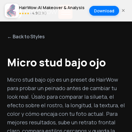
HairWow:AI Makeover & Analysis
Download
4.9
(
2.1K
)
★
★
★
★
★
← Back to Styles
Micro stud bajo ojo
Micro stud bajo ojo es un preset de HairWow 
para probar un peinado antes de cambiar tu 
look real. Úsalo para comparar la silueta, el 
efecto sobre el rostro, la longitud, la textura, el 
color y cómo encaja con tu foto actual. Para 
mejores resultados, sube un retrato frontal 
claro, compara estilos cercanos y guarda la 