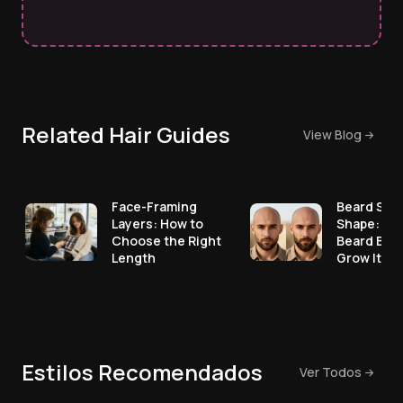
Related Hair Guides
View Blog
Face-Framing
Beard Styl
Layers: How to
Shape: Pic
Choose the Right
Beard Bef
Length
Grow It
Estilos Recomendados
Ver Todos