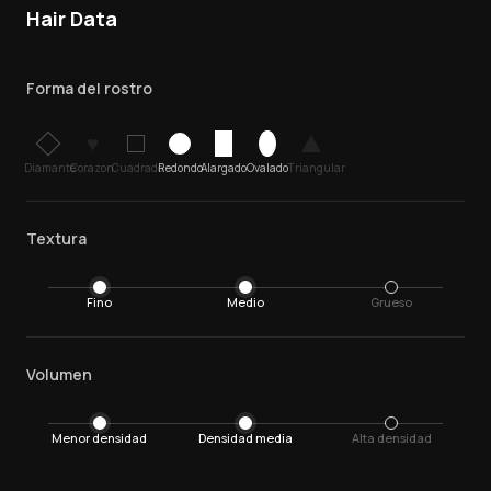
Hair Data
Forma del rostro
♥
Diamante
Corazon
Cuadrado
Redondo
Alargado
Ovalado
Triangular
Textura
Fino
Medio
Grueso
Volumen
Menor densidad
Densidad media
Alta densidad