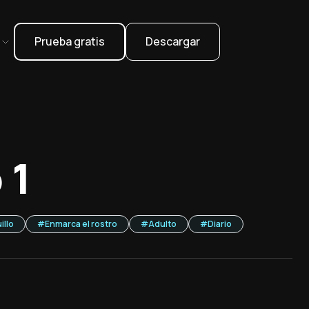
Prueba gratis
Descargar
l
 1
illo
#
Enmarca el rostro
#
Adulto
#
Diario