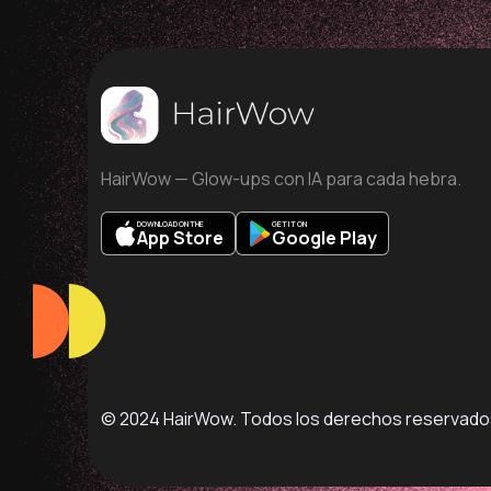
HairWow — Glow-ups con IA para cada hebra.
DOWNLOAD ON THE
GET IT ON
App Store
Google Play
© 2024 HairWow. Todos los derechos reservado