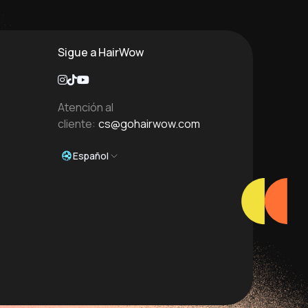
Sigue a HairWow
Atención al
cliente:
cs@gohairwow.com
Español