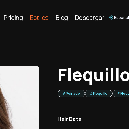
Pricing
Estilos
Blog
Descargar
Españo
Flequillo
#
Peinado
#
Flequillo
#
Flequ
Hair Data