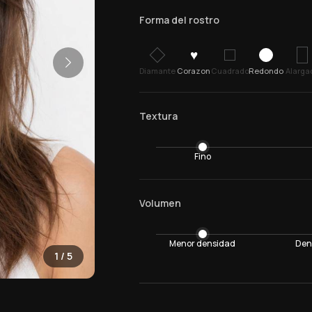
Forma del rostro
♥
Diamante
Corazon
Cuadrado
Redondo
Alarga
Textura
Fino
Volumen
Menor densidad
Den
1
/
5