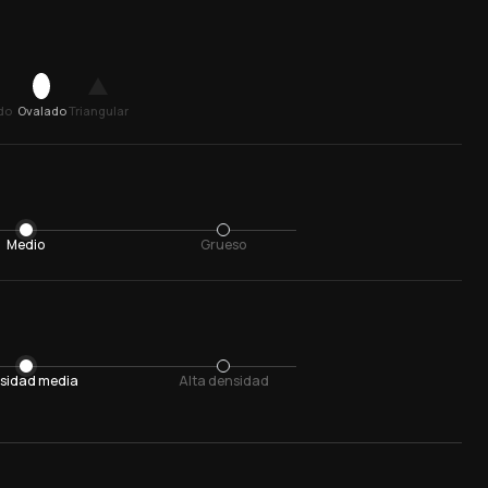
do
Ovalado
Triangular
Medio
Grueso
sidad media
Alta densidad