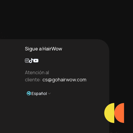
Sigue a HairWow
Atención al
cliente:
cs@gohairwow.com
Español