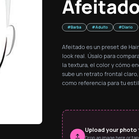
Afeitad
#
Barba
#
Adulto
#
Diario
Afeitado es un preset de Hai
look real. Úsalo para comparar 
la textura, el color y cómo en
sube un retrato frontal claro,
como referencia para tu estil
Upload your photo 
Drop an image here or tap