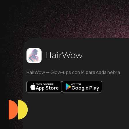
HairWow — Glow-ups con IA para cada hebra.
DOWNLOAD ON THE
GET IT ON
App Store
Google Play