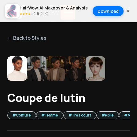
HairWow:AI Makeover & Analysis
Download
4.9
(
2.1K
)
★
★
★
★
★
← Back to Styles
1
/
5
Coupe de lutin
#
Coiffure
#
Femme
#
Très court
#
Pixie
#
Adul