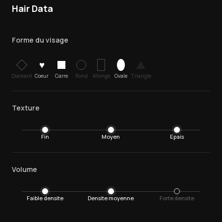
Hair Data
Forme du visage
♥
Diamant
Coeur
Carre
Rond
Allonge
Ovale
Triangle
Texture
Fin
Moyen
Epais
Volume
Faible densite
Densite moyenne
Forte densite