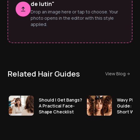
de lutin"
Drop an image here or tap to choose. Your
photo opens in the editor with this style
applied.
Related Hair Guides
View Blog
Should I Get Bangs?
Wavy Pixie
A Practical Face-
Guide: Ho
Shape Checklist
Short Wav