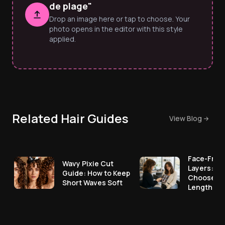
de plage"
Drop an image here or tap to choose. Your
photo opens in the editor with this style
applied.
Related Hair Guides
View Blog
Face-Fram
Wavy Pixie Cut
Layers: Ho
Guide: How to Keep
Choose th
Short Waves Soft
Length