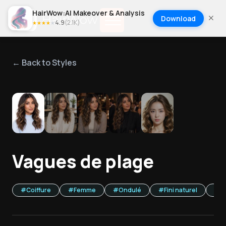
HairWow:AI Makeover & Analysis
Download
4.9
(
2.1K
)
★
★
★
★
★
← Back to Styles
1
/
5
Vagues de plage
#
Coiffure
#
Femme
#
Ondulé
#
Fini naturel
#
A