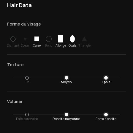
Hair Data
Forme du visage
♥
Diamant
Coeur
Carre
Rond
Allonge
Ovale
Triangle
Texture
Fin
Moyen
Epais
Volume
Faible densite
Densite moyenne
Forte densite