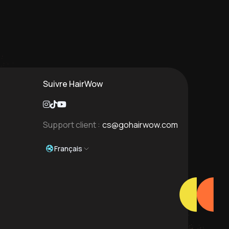
Suivre HairWow
Support client :
cs@gohairwow.com
Français