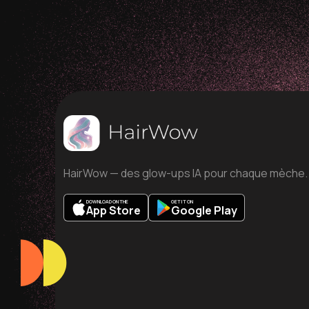
HairWow — des glow-ups IA pour chaque mèche.
DOWNLOAD ON THE
GET IT ON
App Store
Google Play