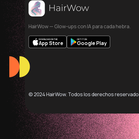
HairWow — Glow-ups con IA para cada hebra.
DOWNLOAD ON THE
GET IT ON
App Store
Google Play
© 2024 HairWow. Todos los derechos reservado