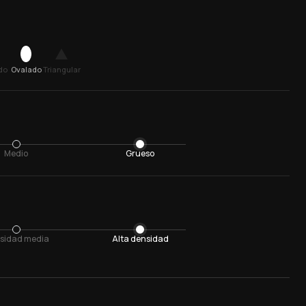
do
Ovalado
Triangular
Medio
Grueso
sidad media
Alta densidad