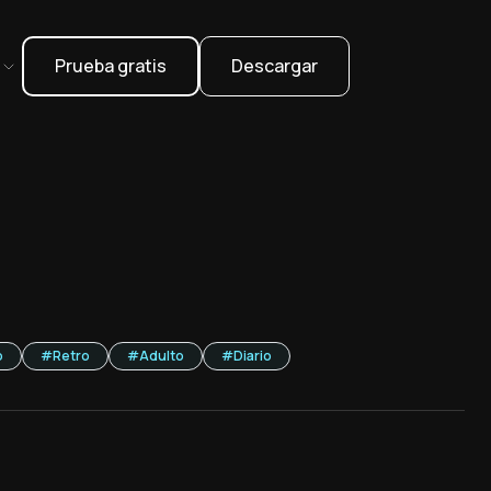
Prueba gratis
Descargar
l
o
#
Retro
#
Adulto
#
Diario