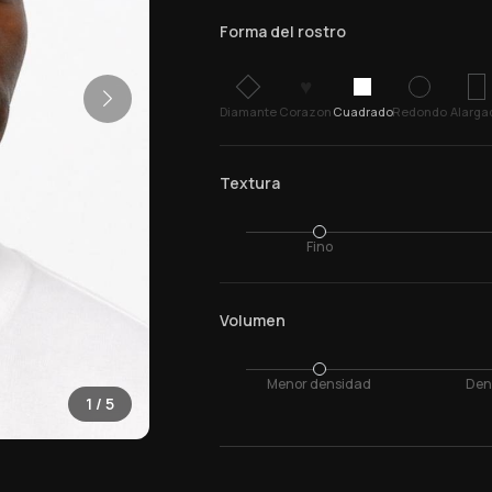
Forma del rostro
♥
Diamante
Corazon
Cuadrado
Redondo
Alarga
Textura
Fino
Volumen
Menor densidad
Den
1
/
5