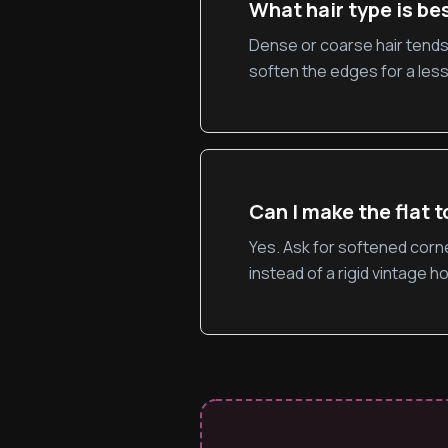
What hair type is bes
Dense or coarse hair tends
soften the edges for a less
Can I make the flat 
Yes. Ask for softened corner
instead of a rigid vintage ho