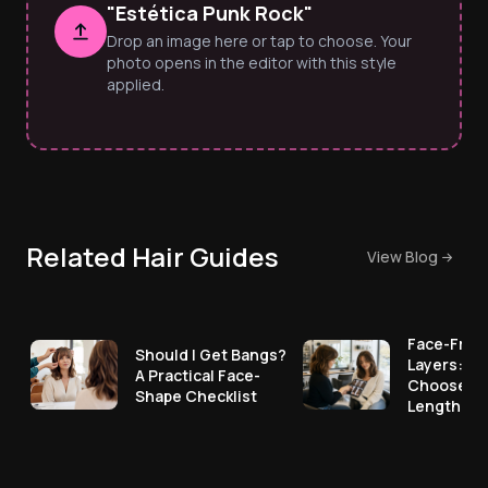
"Estética Punk Rock"
Drop an image here or tap to choose. Your
photo opens in the editor with this style
applied.
Related Hair Guides
View Blog
Face-Fram
Should I Get Bangs?
Layers: Ho
A Practical Face-
Choose th
Shape Checklist
Length