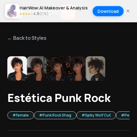
HairWow:AI Makeover & Analysis
Download
4.9
(
2.1K
)
★
★
★
★
★
← Back to Styles
1
/
5
Estética Punk Rock
#
female
#
Punk Rock Shag
#
Spiky Wolf Cut
#
Peina