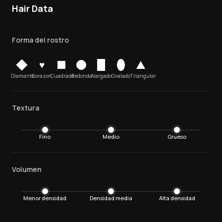
Hair Data
Forma del rostro
♥
Diamante
Corazon
Cuadrado
Redondo
Alargado
Ovalado
Triangular
Textura
Fino
Medio
Grueso
Volumen
Menor densidad
Densidad media
Alta densidad