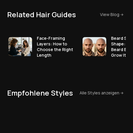
Related Hair Guides
View Blog
Face-Framing
Beard Styl
Layers: How to
Shape: Pic
Choose the Right
Beard Bef
Length
Grow It
Empfohlene Styles
Alle Styles anzeigen