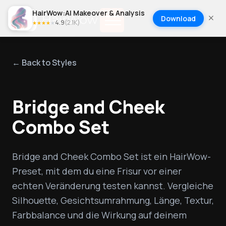
HairWow:AI Makeover & Analysis
Download
4.9
(
2.1K
)
★
★
★
★
★
← Back to Styles
Bridge and Cheek
Combo Set
Bridge and Cheek Combo Set ist ein HairWow-
Preset, mit dem du eine Frisur vor einer 
echten Veränderung testen kannst. Vergleiche 
Silhouette, Gesichtsumrahmung, Länge, Textur, 
Farbbalance und die Wirkung auf deinem 