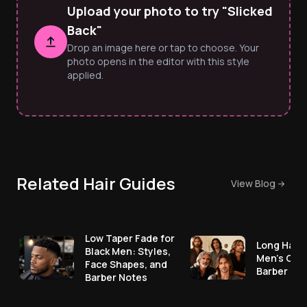
Upload your photo to try "Slicked
Back"
Drop an image here or tap to choose. Your
photo opens in the editor with this style
applied.
Related Hair Guides
View Blog
Low Taper Fade for
Long Hair 
Black Men: Styles,
Men's Cut
Face Shapes, and
Barber No
Barber Notes