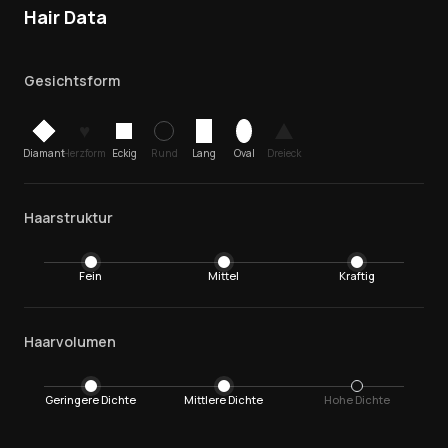
Hair Data
Gesichtsform
♥
Diamant
Herzform
Eckig
Rund
Lang
Oval
Dreieck
Haarstruktur
Fein
Mittel
Kraftig
Haarvolumen
Geringere Dichte
Mittlere Dichte
Hohe Dichte