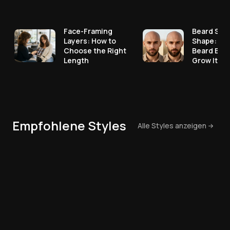
Face-Framing
Beard Styl
Layers: How to
Shape: Pic
Choose the Right
Beard Bef
Length
Grow It
Empfohlene Styles
Alle Styles anzeigen