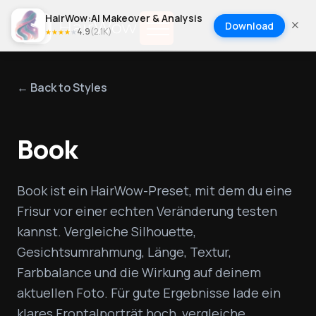
HairWow:AI Makeover & Analysis
Download
4.9
(
2.1K
)
★
★
★
★
★
← Back to Styles
Book
Book ist ein HairWow-Preset, mit dem du eine 
Frisur vor einer echten Veränderung testen 
kannst. Vergleiche Silhouette, 
Gesichtsumrahmung, Länge, Textur, 
Farbbalance und die Wirkung auf deinem 
aktuellen Foto. Für gute Ergebnisse lade ein 
klares Frontalporträt hoch, vergleiche 