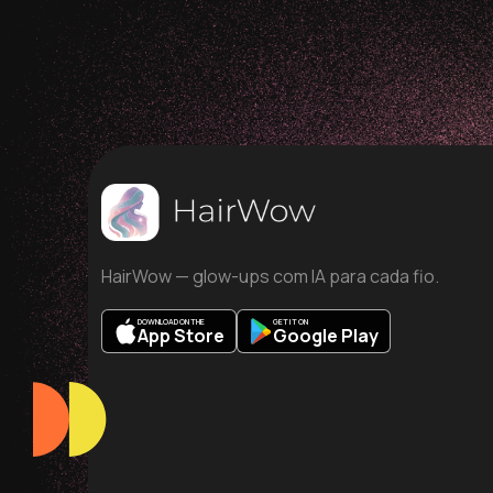
HairWow — glow-ups com IA para cada fio.
DOWNLOAD ON THE
GET IT ON
App Store
Google Play