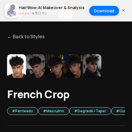
HairWow:AI Makeover & Analysis
Download
4.9
(
2.1K
)
★
★
★
★
★
← Back to Styles
1
/
5
French Crop
#
Penteado
#
Masculino
#
Degradê / Taper
#
Curto