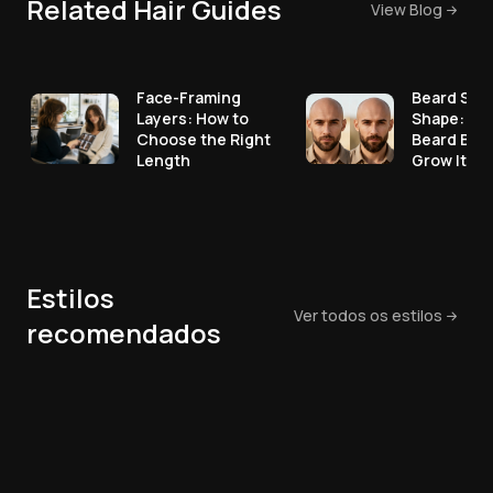
Related Hair Guides
View Blog
Face-Framing
Beard Styl
Layers: How to
Shape: Pic
Choose the Right
Beard Bef
Length
Grow It
Estilos
Ver todos os estilos
recomendados