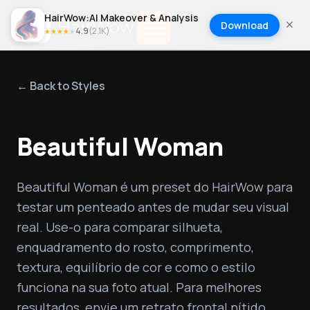
HairWow:AI Makeover & Analysis
Download
4.9
(
2.1K
)
★
★
★
★
★
← Back to Styles
Beautiful Woman
Beautiful Woman é um preset do HairWow para 
testar um penteado antes de mudar seu visual 
real. Use-o para comparar silhueta, 
enquadramento do rosto, comprimento, 
textura, equilíbrio de cor e como o estilo 
funciona na sua foto atual. Para melhores 
resultados, envie um retrato frontal nítido, 