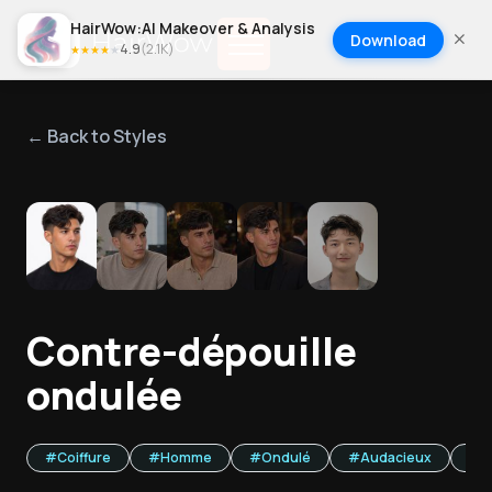
HairWow:AI Makeover & Analysis
Download
4.9
(
2.1K
)
★
★
★
★
★
← Back to Styles
1
/
5
Contre-dépouille
ondulée
#
Coiffure
#
Homme
#
Ondulé
#
Audacieux
#
D