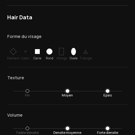
Hair Data
Forme du visage
♥
Diamant
Coeur
Carre
Rond
Allonge
Ovale
Triangle
Texture
Fin
Moyen
Epais
Volume
Faible densite
Densite moyenne
Forte densite