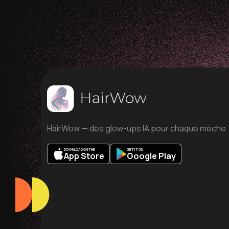
HairWow — des glow-ups IA pour chaque mèche.
DOWNLOAD ON THE
GET IT ON
App Store
Google Play