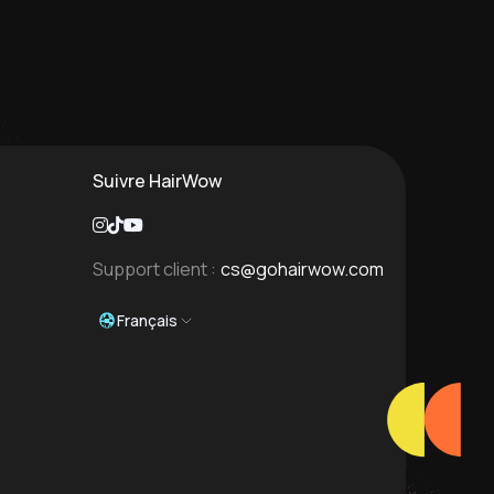
Suivre HairWow
Support client :
cs@gohairwow.com
Français