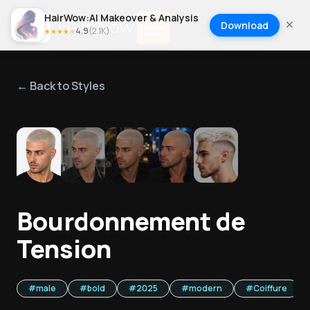
HairWow:AI Makeover & Analysis
Download
4.9
(
2.1K
)
★
★
★
★
★
← Back to Styles
1
/
5
Bourdonnement de
Tension
#
male
#
bold
#
2025
#
modern
#
Coiffure