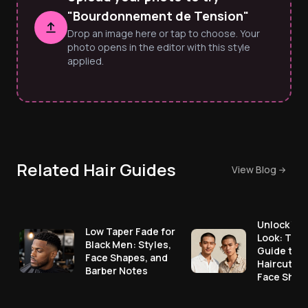
"Bourdonnement de Tension"
Drop an image here or tap to choose. Your
photo opens in the editor with this style
applied.
Related Hair Guides
View Blog
Unlock You
Low Taper Fade for
Look: The 
Black Men: Styles,
Guide to M
Face Shapes, and
Haircuts f
Barber Notes
Face Shap