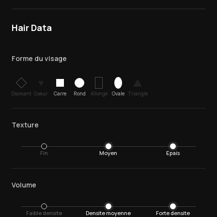
Hair Data
Forme du visage
♥
Diamant
Coeur
Carre
Rond
Allonge
Ovale
Triangle
Texture
Fin
Moyen
Epais
Volume
Faible densite
Densite moyenne
Forte densite