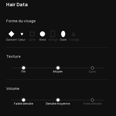
Hair Data
Forme du visage
♥
Diamant
Coeur
Carre
Rond
Allonge
Ovale
Triangle
Texture
Fin
Moyen
Epais
Volume
Faible densite
Densite moyenne
Forte densite