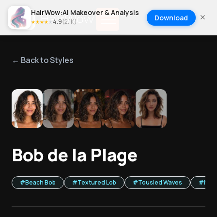
HairWow:AI Makeover & Analysis
Download
4.9
(
2.1K
)
★
★
★
★
★
← Back to Styles
1
/
5
Bob de la Plage
#
Beach Bob
#
Textured Lob
#
Tousled Waves
#
Med