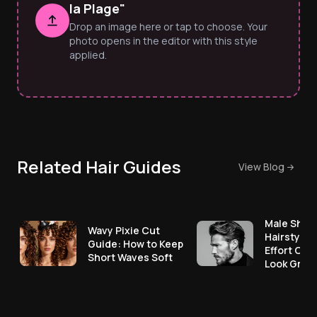
la Plage"
Drop an image here or tap to choose. Your
photo opens in the editor with this style
applied.
Related Hair Guides
View Blog
Male Shor
Wavy Pixie Cut
Hairstyles
Guide: How to Keep
Effort Cut
Short Waves Soft
Look Great