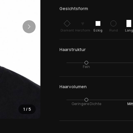
Gesichtsform
♥
Diamant
Herzform
Eckig
Rund
Lang
Haarstruktur
Fein
Haarvolumen
Geringere Dichte
Mit
1
/
5