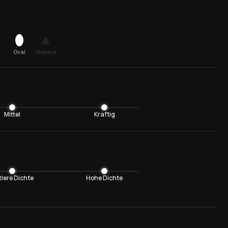
Oval
Dreieck
Mittel
Kraftig
tlere Dichte
Hohe Dichte