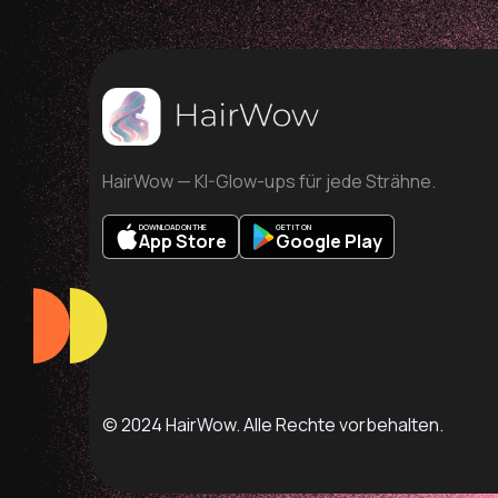
HairWow — KI-Glow-ups für jede Strähne.
DOWNLOAD ON THE
GET IT ON
App Store
Google Play
© 2024 HairWow. Alle Rechte vorbehalten.