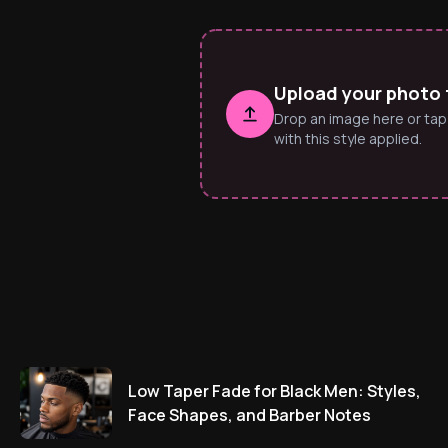
Upload your photo t
Drop an image here or tap
with this style applied.
Low Taper Fade for Black Men: Styles,
Face Shapes, and Barber Notes