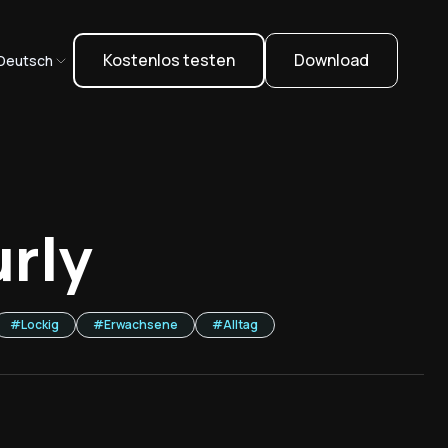
Kostenlos testen
Download
Deutsch
rly
#
Lockig
#
Erwachsene
#
Alltag