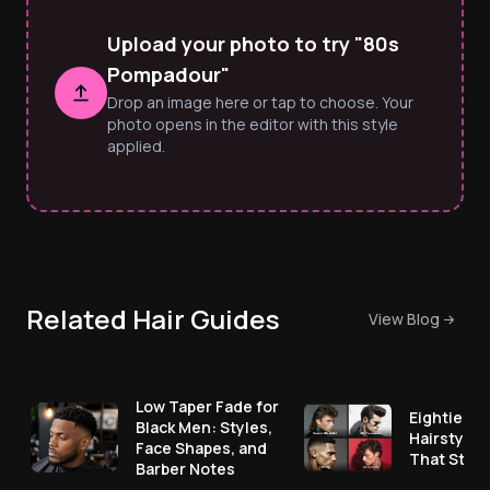
Upload your photo to try "80s
Pompadour"
Drop an image here or tap to choose. Your
photo opens in the editor with this style
applied.
Related Hair Guides
View Blog
Low Taper Fade for
Eighties M
Black Men: Styles,
Hairstyles
Face Shapes, and
That Still
Barber Notes