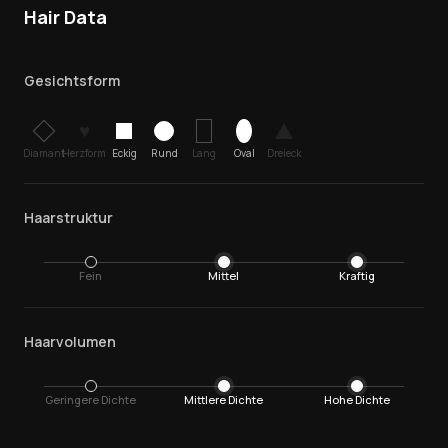
Hair Data
Gesichtsform
♥
Diamant
Herzform
Eckig
Rund
Lang
Oval
Dreieck
Haarstruktur
Fein
Mittel
Kraftig
Haarvolumen
Geringere Dichte
Mittlere Dichte
Hohe Dichte