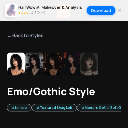
HairWow:AI Makeover & Analysis
Download
4.9
(
2.1K
)
★
★
★
★
★
← Back to Styles
1
/
5
Emo/Gothic Style
#
female
#
Textured Shag Lob
#
Modern Goth / Soft Grun