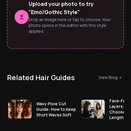
Upload your photo to try
"Emo/Gothic Style"
Drop an image here or tap to choose. Your
photo opens in the editor with this style
applied.
Related Hair Guides
View Blog
Face-Fram
Wavy Pixie Cut
Layers: Ho
Guide: How to Keep
Choose th
Short Waves Soft
Length