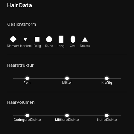
Hair Data
Gesichtsform
♥
Diamant
Herzform
Eckig
Rund
Lang
Oval
Dreieck
Haarstruktur
Fein
Mittel
Kraftig
Haarvolumen
Geringere Dichte
Mittlere Dichte
Hohe Dichte