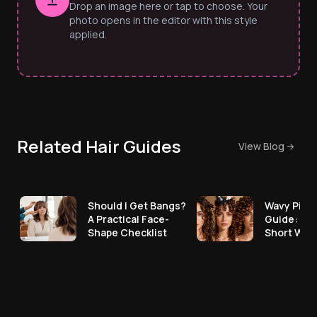
Drop an image here or tap to choose. Your
photo opens in the editor with this style
applied.
Related Hair Guides
View Blog
Should I Get Bangs?
Wavy Pixie
A Practical Face-
Guide: Ho
Shape Checklist
Short Wav