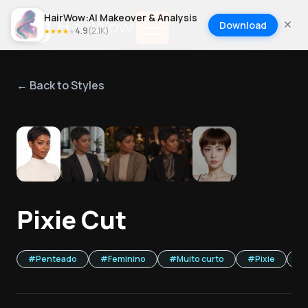
HairWow:AI Makeover & Analysis
Download
4.9
(
2.1K
)
★
★
★
★
★
← Back to Styles
1
/
5
Pixie Cut
#
Penteado
#
Feminino
#
Muito curto
#
Pixie
#