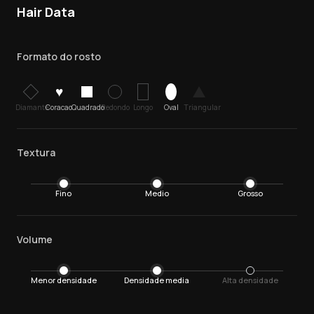
Hair Data
Formato do rosto
♥
Diamante
Coracao
Quadrado
Redondo
Longo
Oval
Triangular
Textura
Fino
Medio
Grosso
Volume
Menor densidade
Densidade media
Alta densidade