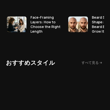
Face-Framing
Beard Styl
Layers: How to
Shape: Pic
Choose the Right
Beard Bef
Length
Grow It
おすすめスタイル
すべて見る