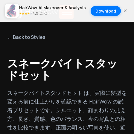
HairWow:AI Makeover & Analysis
Download
4.9
(
2.1K
)
★
★
★
★
★
← Back to Styles
スネークバイトスタッ
ドセット
スネークバイトスタッドセット は、実際に髪型を
変える前に仕上がりを確認できる HairWow の試
着プリセットです。シルエット、顔まわりの見え
方、長さ、質感、色のバランス、今の写真との相
性を比較できます。正面の明るい写真を使い、近