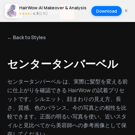
HairWow:AI Makeover & Analysis
Download
4.9
(
2.1K
)
★
★
★
★
★
← Back to Styles
センタータンバーベル
センタータンバーベル は、実際に髪型を変える前
に仕上がりを確認できる HairWow の試着プリセ
ットです。シルエット、顔まわりの見え方、長
さ、質感、色のバランス、今の写真との相性を比
較できます。正面の明るい写真を使い、近いスタ
イルと見比べてから美容師への参考画像として保
存してください。