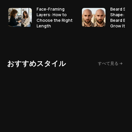
Face-Framing
Beard Styl
Layers: How to
Shape: Pic
Choose the Right
Beard Bef
Length
Grow It
おすすめスタイル
すべて見る