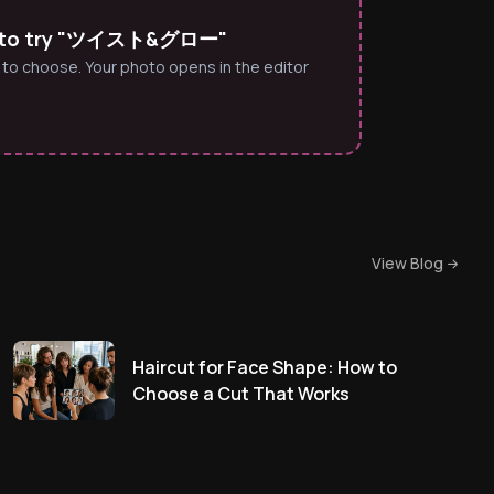
o to try "ツイスト&グロー"
 to choose. Your photo opens in the editor
View Blog
Haircut for Face Shape: How to
Choose a Cut That Works