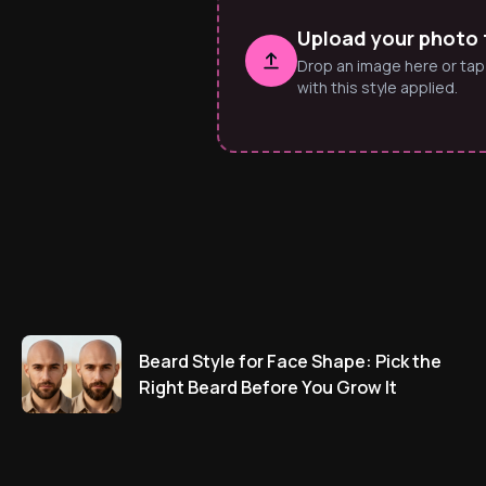
Upload your phot
Drop an image here or tap
with this style applied.
Beard Style for Face Shape: Pick the
Right Beard Before You Grow It