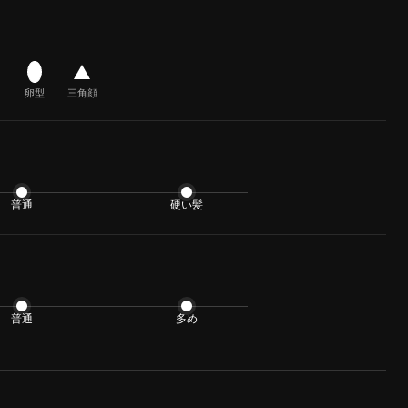
卵型
三角顔
普通
硬い髪
普通
多め