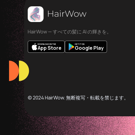
HairWow — すべての髪に AI の輝きを。
DOWNLOAD ON THE
GET IT ON
App Store
Google Play
© 2024 HairWow. 無断複写・転載を禁じます。