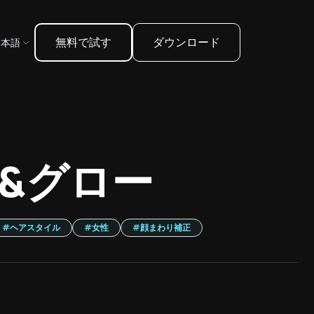
無料で試す
ダウンロード
日本語
&グロー
#
ヘアスタイル
#
女性
#
顔まわり補正