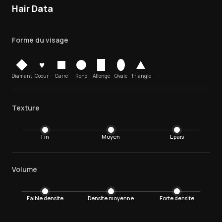
Hair Data
Forme du visage
♥
Diamant
Coeur
Carre
Rond
Allonge
Ovale
Triangle
Texture
Fin
Moyen
Epais
Volume
Faible densite
Densite moyenne
Forte densite