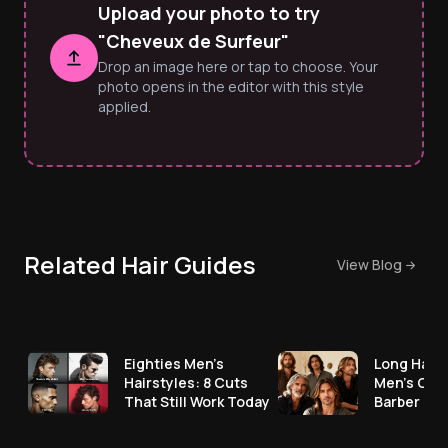
Upload your photo to try
"Cheveux de Surfeur"
Drop an image here or tap to choose. Your
photo opens in the editor with this style
applied.
Related Hair Guides
View Blog
Eighties Men’s
Long Hair 
Hairstyles: 8 Cuts
Men's Cut
That Still Work Today
Barber No