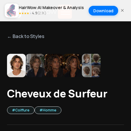
HairWow:AI Makeover & Analysis
Download
4.9
(
2.1K
)
★
★
★
★
★
← Back to Styles
1
/
5
Cheveux de Surfeur
#
Coiffure
#
Homme