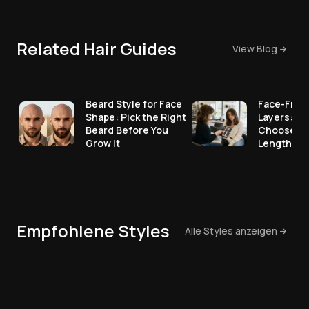
Related Hair Guides
View Blog
Beard Style for Face
Face-Fram
Shape: Pick the Right
Layers: Ho
Beard Before You
Choose th
Grow It
Length
Empfohlene Styles
Alle Styles anzeigen