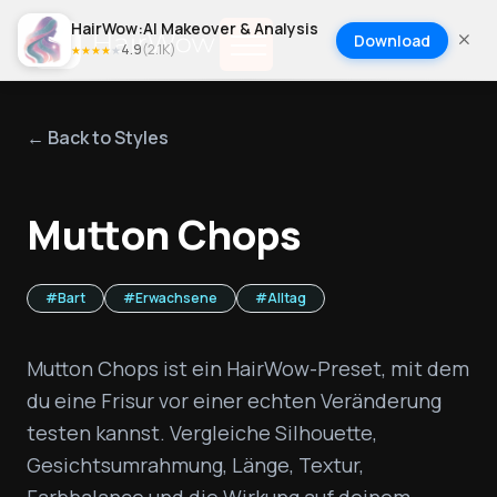
HairWow:AI Makeover & Analysis
Download
4.9
(
2.1K
)
★
★
★
★
★
← Back to Styles
Mutton Chops
#
Bart
#
Erwachsene
#
Alltag
Mutton Chops ist ein HairWow-Preset, mit dem 
du eine Frisur vor einer echten Veränderung 
testen kannst. Vergleiche Silhouette, 
Gesichtsumrahmung, Länge, Textur, 