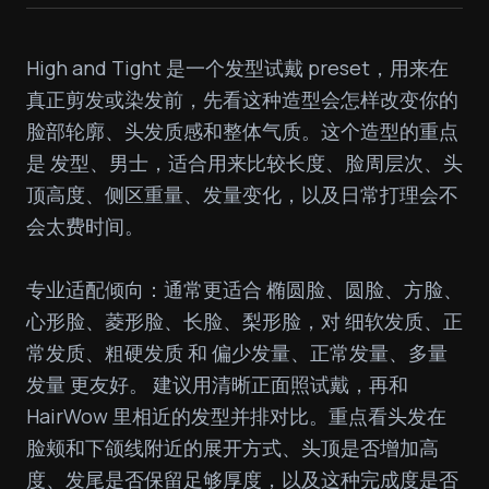
High and Tight 是一个发型试戴 preset，用来在
真正剪发或染发前，先看这种造型会怎样改变你的
脸部轮廓、头发质感和整体气质。这个造型的重点
是 发型、男士，适合用来比较长度、脸周层次、头
顶高度、侧区重量、发量变化，以及日常打理会不
会太费时间。

专业适配倾向：通常更适合 椭圆脸、圆脸、方脸、
心形脸、菱形脸、长脸、梨形脸，对 细软发质、正
常发质、粗硬发质 和 偏少发量、正常发量、多量
发量 更友好。 建议用清晰正面照试戴，再和 
HairWow 里相近的发型并排对比。重点看头发在
脸颊和下颌线附近的展开方式、头顶是否增加高
度、发尾是否保留足够厚度，以及这种完成度是否