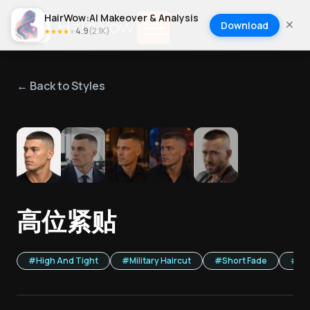
HairWow:AI Makeover & Analysis
Download
4.9
(
2.1K
)
★
★
★
★
★
← Back to Styles
1
/
5
高位紧贴
#
High And Tight
#
Military Haircut
#
Short Fade
#
Sh