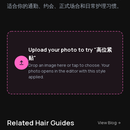
适合你的通勤、约会、正式场合和日常护理习惯。
Upload your photo to try "高位紧
贴"
Drop an image here or tap to choose. Your
photo opens in the editor with this style
applied.
Related Hair Guides
View Blog