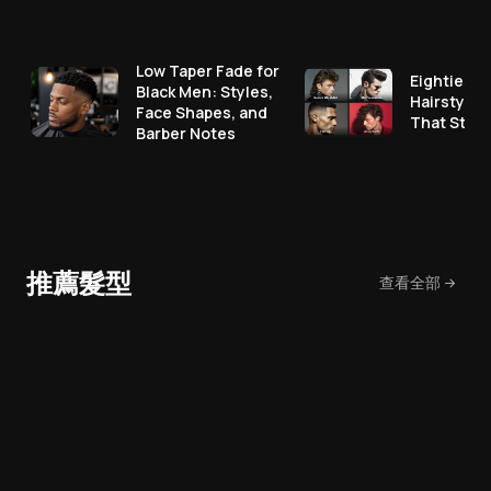
Low Taper Fade for
Eighties M
Black Men: Styles,
Hairstyles
Face Shapes, and
That Still
Barber Notes
推薦髮型
查看全部