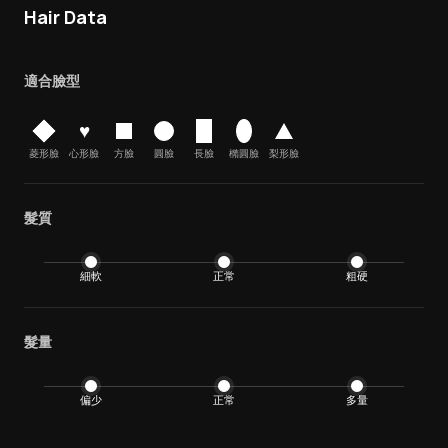
Hair Data
適合臉型
♥
菱形臉
心形臉
方臉
圓臉
長臉
橢圓臉
梨形臉
髮質
細軟
正常
粗硬
髮量
偏少
正常
多量