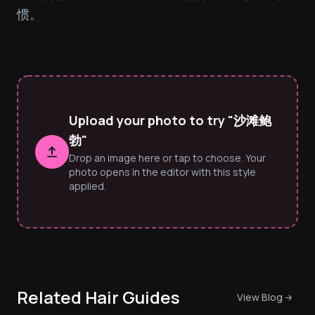
惯。
Upload your photo to try "沙滩鲍
勃"
Drop an image here or tap to choose. Your
photo opens in the editor with this style
applied.
Related Hair Guides
View Blog