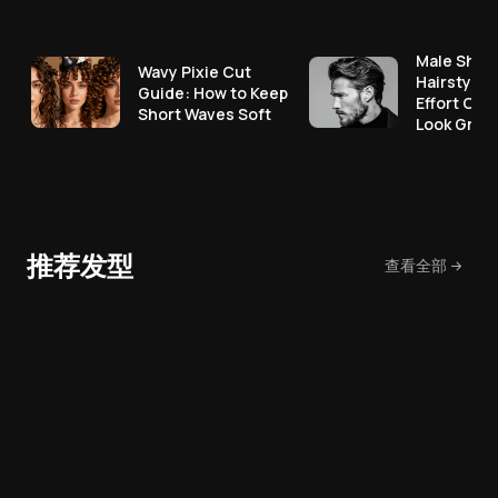
Male Shor
Wavy Pixie Cut
Hairstyles
Guide: How to Keep
Effort Cut
Short Waves Soft
Look Great
推荐发型
查看全部