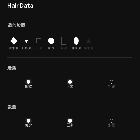
Hair Data
适合脸型
♥
菱形脸
心形脸
方脸
圆脸
长脸
椭圆脸
梨形脸
发质
细软
正常
粗硬
发量
偏少
正常
多量