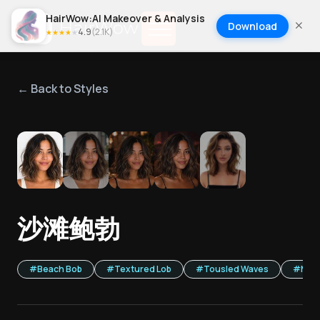
HairWow:AI Makeover & Analysis
Download
4.9
(
2.1K
)
★
★
★
★
★
← Back to Styles
1
/
5
沙滩鲍勃
#
Beach Bob
#
Textured Lob
#
Tousled Waves
#
Med