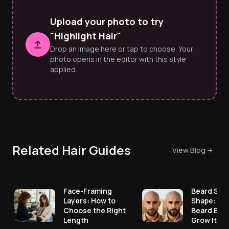
Upload your photo to try
"Highlight Hair"
Drop an image here or tap to choose. Your
photo opens in the editor with this style
applied.
Related Hair Guides
View Blog
Face-Framing
Beard Styl
Layers: How to
Shape: Pic
Choose the Right
Beard Bef
Length
Grow It