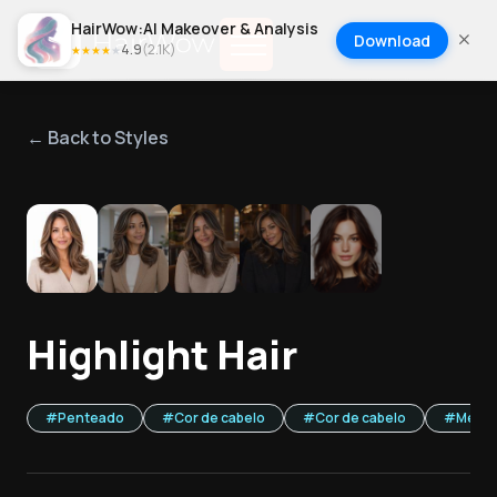
HairWow:AI Makeover & Analysis
Download
4.9
(
2.1K
)
★
★
★
★
★
← Back to Styles
1
/
5
Highlight Hair
#
Penteado
#
Cor de cabelo
#
Cor de cabelo
#
Mech