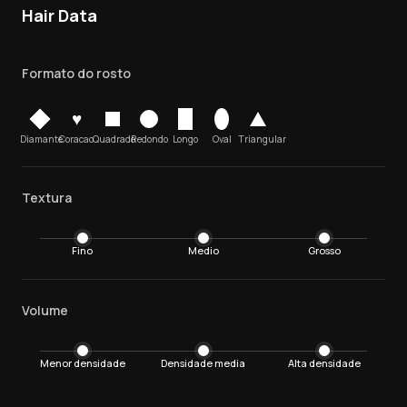
Hair Data
Formato do rosto
♥
Diamante
Coracao
Quadrado
Redondo
Longo
Oval
Triangular
Textura
Fino
Medio
Grosso
Volume
Menor densidade
Densidade media
Alta densidade