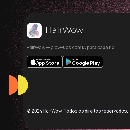
HairWow — glow-ups com IA para cada fio.
DOWNLOAD ON THE
GET IT ON
App Store
Google Play
© 2024 HairWow. Todos os direitos reservados.