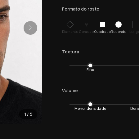
Formato do rosto
♥
Diamante
Coracao
Quadrado
Redondo
Long
Textura
Fino
Volume
Menor densidade
Dens
1
/
5