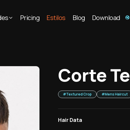
des
Pricing
Estilos
Blog
Download
Corte T
#
Textured Crop
#
Mens Haircut
Hair Data