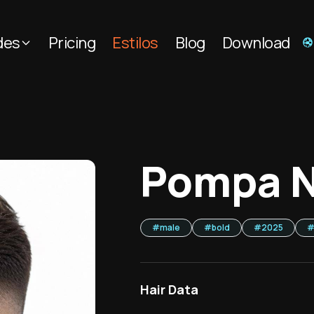
des
Pricing
Estilos
Blog
Download
Pompa N
#
male
#
bold
#
2025
Hair Data