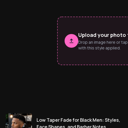
Upload your photo 
Drop an image here or tap
with this style applied.
Low Taper Fade for Black Men: Styles,
Face Shapes, and Barber Notes