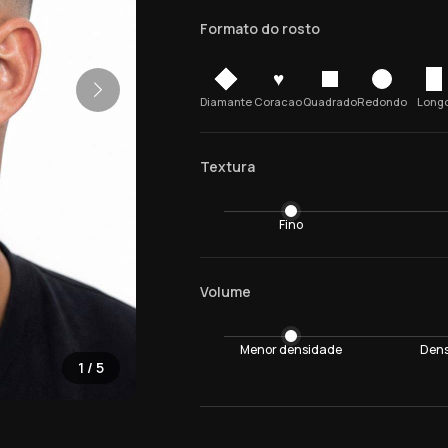
Formato do rosto
♥
Diamante
Coracao
Quadrado
Redondo
Long
Textura
Fino
Volume
Menor densidade
Dens
1
/
5