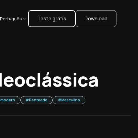
Teste grátis
Download
Português
eoclássica
#
modern
#
Penteado
#
Masculino