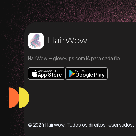
HairWow — glow-ups com IA para cada fio.
DOWNLOAD ON THE
GET IT ON
App Store
Google Play
© 2024 HairWow. Todos os direitos reservados.