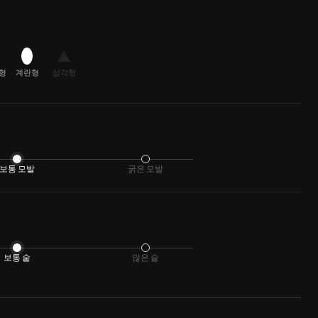
형
계란형
삼각형
보통 모발
굵은 모발
보통 숱
많은 숱