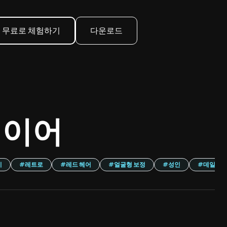
무료로 체험하기
다운로드
레이어
이
#
레트로
#
레드 헤어
#
얼굴형 보정
#
성인
#
데일리