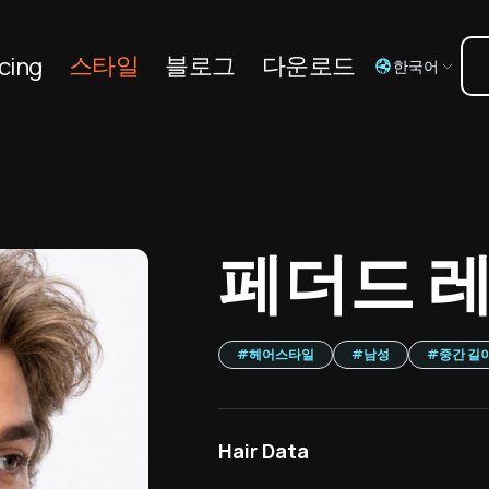
스타일
블로그
다운로드
cing
한국어
페더드 
#
헤어스타일
#
남성
#
중간 길
Hair Data