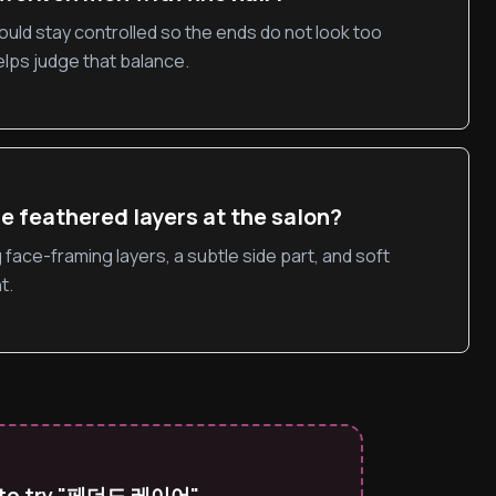
ould stay controlled so the ends do not look too
helps judge that balance.
e feathered layers at the salon?
 face-framing layers, a subtle side part, and soft
t.
o to try "페더드 레이어"