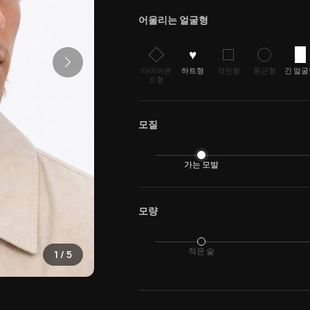
어울리는 얼굴형
♥
다이아몬
하트형
각진형
둥근형
긴 얼굴
드형
모질
가는 모발
모량
적은 숱
1
/
5