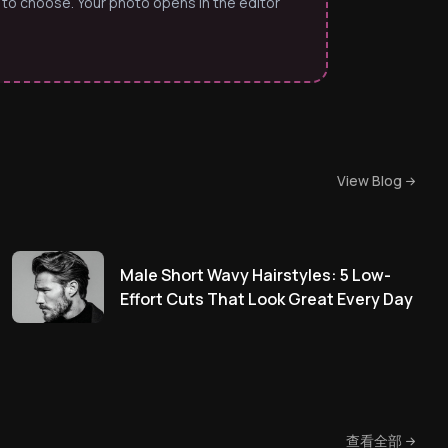
 to choose. Your photo opens in the editor
View Blog
Male Short Wavy Hairstyles: 5 Low-
Effort Cuts That Look Great Every Day
查看全部