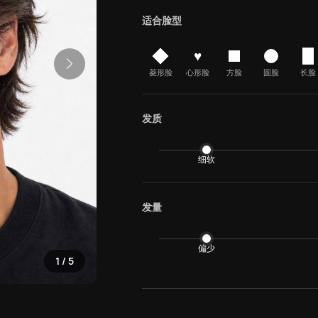
适合脸型
♥
菱形脸
心形脸
方脸
圆脸
长脸
发质
细软
发量
偏少
1
/
5