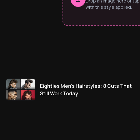
Drop an image here or tap
with this style applied.
Eighties Men’s Hairstyles: 8 Cuts That
Still Work Today