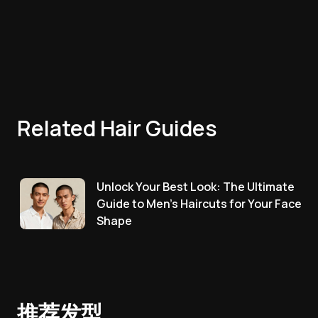
Related Hair Guides
Unlock Your Best Look: The Ultimate
Guide to Men's Haircuts for Your Face
Shape
推荐发型