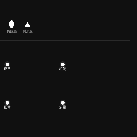
椭圆脸
梨形脸
正常
粗硬
正常
多量