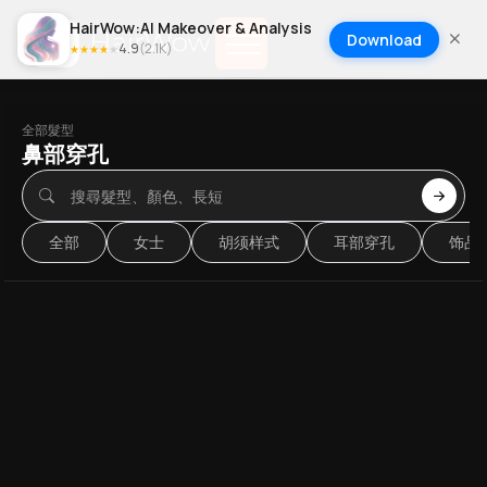
HairWow:AI Makeover & Analysis
Download
4.9
(
2.1K
)
★
★
★
★
★
全部髮型
鼻部穿孔
全部
女士
胡须样式
耳部穿孔
饰品