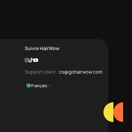
Suivre HairWow
Support client :
cs@gohairwow.com
Français