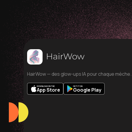
HairWow — des glow-ups IA pour chaque mèche.
DOWNLOAD ON THE
GET IT ON
App Store
Google Play